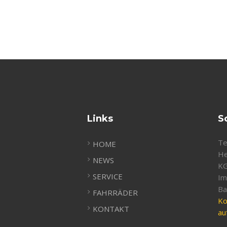
Links
S
Te
HOME
He
NEWS
K
SERVICE
Im
Ba
FAHRRÄDER
Ko
KONTAKT
au