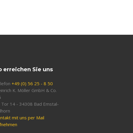
o erreichen Sie uns
lefon
+49 (0) 56 25 - 8 50
inrich K. Möller GmbH & Co.
G
 Tor 14 - 34308 Bad Emstal-
lhorn
ntakt mit uns per Mail
fnehmen