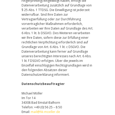
Fingerprinting) eingewilligt haben, erfolgt die
Datenverarbeitung zusätzlich auf Grundlage von
§ 25 Abs. 1 TTDSG. Die Einwilligung ist jederzeit
widerrufbar. Sind Ihre Daten zur
Vertragserfüllung oder zur Durchführung
vorvertraglicher Maßnahmen erforderlich,
verarbeiten wir Ihre Daten auf Grundlage des Art.
6 Abs. 1 lit. b DSGVO. Des Weiteren verarbeiten
wir Ihre Daten, sofern diese zur Erfüllung einer
rechtlichen Verpflichtung erforderlich sind auf
Grundlage von Art. 6 Abs. 1 lit. c DSGVO. Die
Datenverarbeitung kann ferner auf Grundlage
unseres berechtigten Interesses nach Art. 6 Abs.
1 lit. f DSGVO erfolgen. Über die jeweils im
Einzelfall einschlägigen Rechtsgrundlagen wird in
den folgenden Absätzen dieser
Datenschutzerklärung informiert.
Datenschutzbeauftragter
Michael Möller
Im Tor 14
34308 Bad Emstal-Balhorn
Telefon: +49 (0) 56 25 – 8 50
Email:
mail@hk-moeller.de