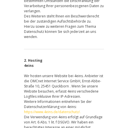
bestimmten Umständen die Einschränkung der
Verarbeitung Ihrer personenbezogenen Daten zu
verlangen.
Des Weiteren steht Ihnen ein Beschwerderecht
bei der zuständigen Aufsichtsbehörde zu.
Hierzu sowie zu weiteren Fragen zum Thema
Datenschutz können Sie sich jederzeit an uns
wenden.
2. Hosting
4eins
Wir hosten unsere Website bei 4eins. Anbieter ist
die OMCnet Internet Service GmbH, Ernst-Abbe-
Straße 10, 25451 Quickborn . Wenn Sie unsere
Website besuchen, erfasst 4eins verschiedene
Logfiles inklusive Ihrer IP-Adressen.
Weitere Informationen entnehmen Sie der
Datenschutzerklärung von 4eins:
https://www.4eins.de/datenschutz/.
Die Verwendung von 4eins erfolgt auf Grundlage
von Art. 6 Abs. 1 lit. f DSGVO. Wir haben ein
berechtigtes Interesse an einer möglichst