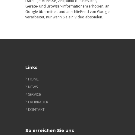
Daten (IP-Adresse, Zeitpunkt des Besuchs,
Geräte- und Browser-Informationen) erhoben, an
Google übermittelt und anschließend von Google
verarbeitet, nur wenn Sie ein Video abspielen.
Links
HOME
NEWS
SERVICE
FAHRRÄDER
KONTAKT
So erreichen Sie uns