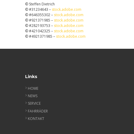
© Steffen Dietrich
© #31234643 –
stock.adobe.com
© #646355302 –
stock.adobe.com
© #921371985 –
stock.adobe.com
© #282193753 –
stock.adobe.com
© #421042325 –
stock.adobe.com
© #4921371985 –
stock.adobe.com
Links
HOME
NEWS
SERVICE
FAHRRÄDER
KONTAKT