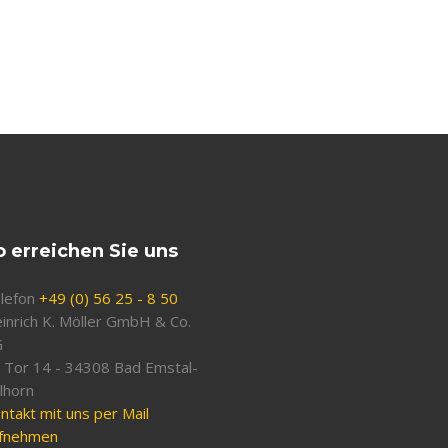
o erreichen Sie uns
lefon
+49 (0) 56 25 - 8 50
inrich K. Möller GmbH & Co.
G
 Tor 14 - 34308 Bad Emstal-
lhorn
ntakt mit uns per Mail
fnehmen