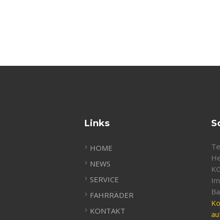
Links
S
Te
HOME
He
NEWS
K
SERVICE
Im
Ba
FAHRRÄDER
Ko
KONTAKT
au