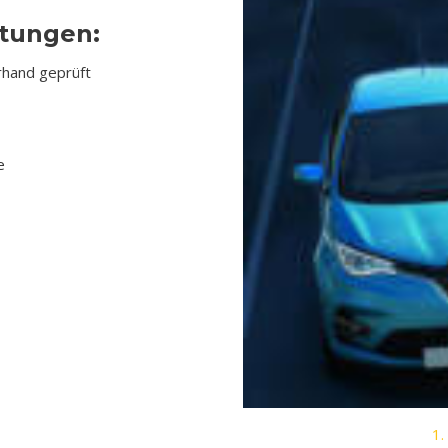
stungen:
rhand geprüft
e