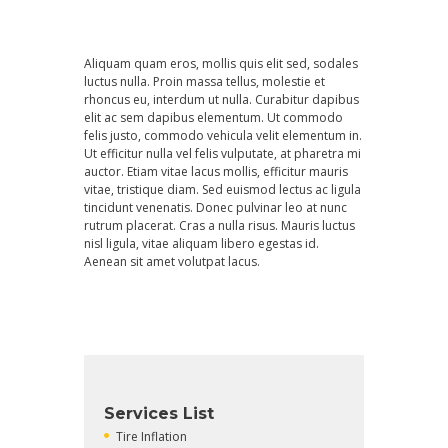
Varianten
auf.
Die
Aliquam quam eros, mollis quis elit sed, sodales
Optionen
luctus nulla. Proin massa tellus, molestie et
können
rhoncus eu, interdum ut nulla. Curabitur dapibus
auf
elit ac sem dapibus elementum. Ut commodo
der
felis justo, commodo vehicula velit elementum in.
Produktseite
Ut efficitur nulla vel felis vulputate, at pharetra mi
gewählt
auctor. Etiam vitae lacus mollis, efficitur mauris
werden
vitae, tristique diam. Sed euismod lectus ac ligula
tincidunt venenatis. Donec pulvinar leo at nunc
rutrum placerat. Cras a nulla risus. Mauris luctus
nisl ligula, vitae aliquam libero egestas id.
Aenean sit amet volutpat lacus.
Services List
Tire Inflation