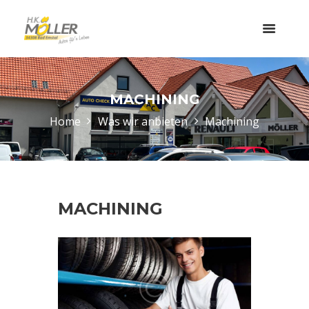
MACHINING
Home
Was wir anbieten
Machining
MACHINING