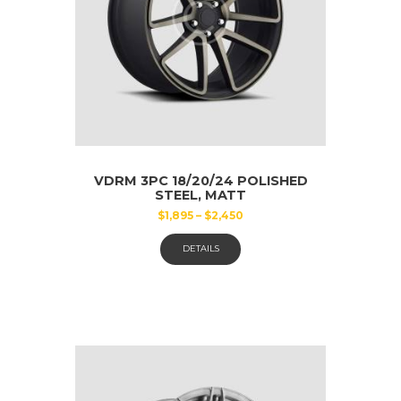
VDRM 3PC 18/20/24 POLISHED
STEEL, MATT
$
1,895
–
$
2,450
Dieses
DETAILS
Produkt
weist
mehrere
Varianten
auf.
Die
Optionen
können
auf