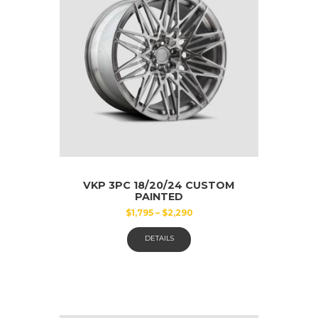
der
Produktseite
gewählt
werden
VKP 3PC 18/20/24 CUSTOM
PAINTED
$
1,795
–
$
2,290
Dieses
DETAILS
Produkt
weist
mehrere
Varianten
auf.
Die