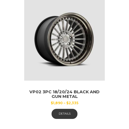
Optionen
können
auf
der
Produktseite
gewählt
werden
VP02 3PC 18/20/24 BLACK AND
GUN METAL
$
1,890
–
$
2,335
Dieses
DETAILS
Produkt
weist
mehrere