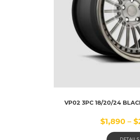
VP02 3PC 18/20/24 BLA
$
1,890
–
$
DETAILS