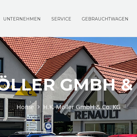
UNTERNEHMEN
SERVICE
GEBRAUCHTWAGEN
MÖLLER GMBH & 
Home
H.K. Möller GmbH & Co. KG