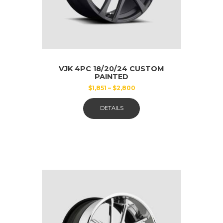
VJK 4PC 18/20/24 CUSTOM
PAINTED
$
1,851
–
$
2,800
Dieses
DETAILS
Produkt
weist
mehrere
Varianten
auf.
Die
Optionen
können
auf
der
Produktseite