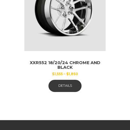
gewählt
werden
XXR552 18/20/24 CHROME AND
BLACK
$
1,555
–
$
1,850
Dieses
DETAILS
Produkt
weist
mehrere
Varianten
auf.
Die
Optionen