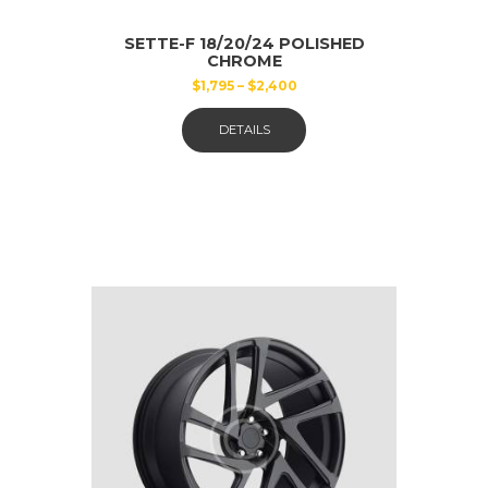
SETTE-F 18/20/24 POLISHED
CHROME
$
1,795
–
$
2,400
Dieses
DETAILS
Produkt
weist
mehrere
Varianten
auf.
Die
Optionen
können
auf
der
Produktseite
gewählt
werden