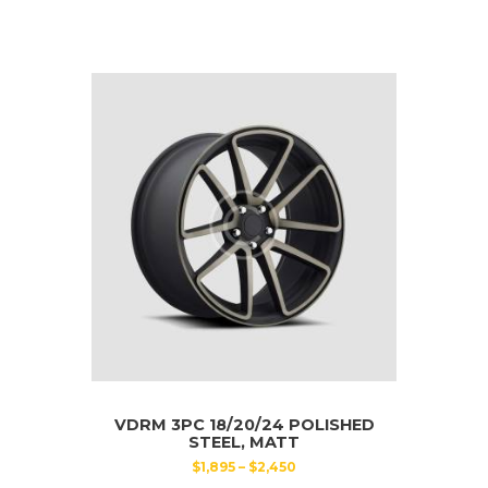
auf.
Die
Optionen
können
auf
der
Produktseite
gewählt
werden
VDRM 3PC 18/20/24 POLISHED
STEEL, MATT
$
1,895
–
$
2,450