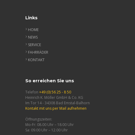
können
auf
der
Links
Produktseite
gewählt
HOME
werden
NEWS
SERVICE
FAHRRÄDER
KONTAKT
So erreichen Sie uns
Telefon
+49 (0) 56 25 - 8 50
Heinrich K. Möller GmbH & Co. KG
Im Tor 14 - 34308 Bad Emstal-Balhorn
Kontakt mit uns per Mail aufnehmen
Öffnungszeiten:
Mo-Fr: 08.00 Uhr – 18:00 Uhr
Sa: 09.00 Uhr – 12.00 Uhr