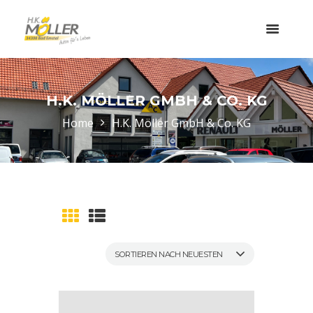
H.K. MÖLLER GMBH & CO. KG
Home
H.K. Möller GmbH & Co. KG