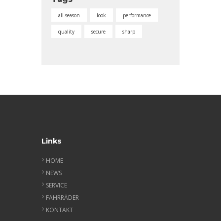
all-season
look
performance
quality
secure
sharp
Links
HOME
NEWS
SERVICE
FAHRRÄDER
KONTAKT