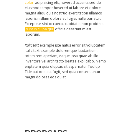
color
adipisicing elit, hovered accents sed do
eiusmod tempor hovered ut labore et dolore
magna aliqu quis nostrud exercitation ullamco
laboris nisllum dolore eu fugiat nulla pariatur.
Excepteur sint occaecat cupidatat non proident
sunt in culpa qui
officia deserunt m est
laborum.
Italic text
example iste natus error sit voluptatem
italic text example doloremque laudantium,
totam rem aperiam, eaque ipsa quae ab illo
inventore vei
architecto
beatae explicabo. Nemo
enptatem quia oluptas sit aspernatur Tooltip
Title aut odit aut fugit, sed quia consequuntur
magni dolores eos quiet.