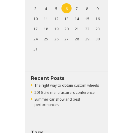
3
4
5
6
7
8
9
10
11
12
13
14
15
16
17
18
19
20
21
22
23
24
25
26
27
28
29
30
31
Recent Posts
The right way to obtain custom wheels
2016 tire manufacturers conference
Summer car show and best
performances
Tags